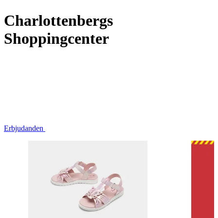
Charlottenbergs
Shoppingcenter
Butiker
Mat och dryck
Evenemang
Erbjudanden
Erbjudanden
Kundklubb
Inspiration
Sök