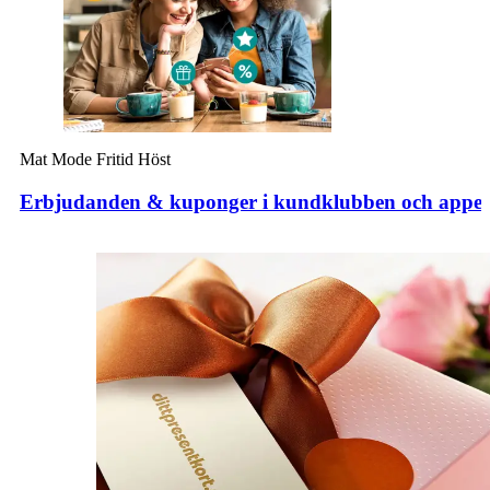
Mat
Mode
Fritid
Höst
Erbjudanden & kuponger i kundklubben och appe