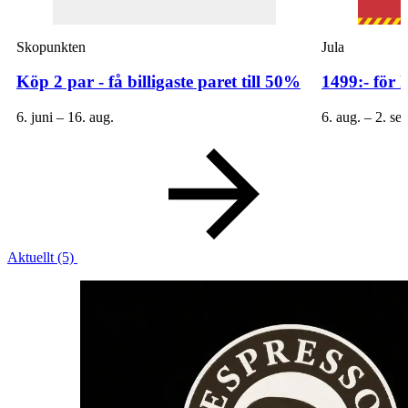
Öppettider
Skopunkten
Jula
Praktisk information
Köp 2 par - få billigaste paret till 50%
1499:- för 
Lediga jobb
6. juni – 16. aug.
6. aug. – 2. sep
Magasin
Presentkort
Min Shopping-app
Aktuellt
(5)