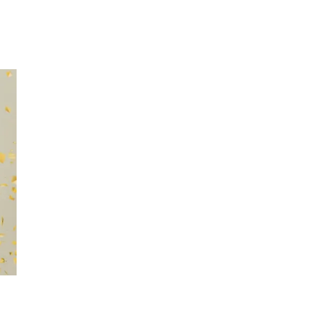
Inspiration
Sök
Öppettider
Praktisk information
Lediga jobb
Magasin
Presentkort
Min Shopping-app