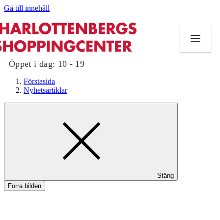
Gå till innehåll
Öppet i dag:
10 - 19
Förstasida
Nyhetsartiklar
Butiker
Mat och dryck
Evenemang
Stäng
Erbjudanden
Förra bilden
Kundklubb