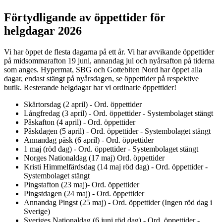
Inspiration
Förtydligande av öppettider för
helgdagar 2026
Sök
Vi har öppet de flesta dagarna på ett år. Vi har avvikande öppettider
på midsommarafton 19 juni, annandag jul och nyårsafton på tiderna
som anges. Hypermat, SBG och Gottebiten Nord har öppet alla
dagar, endast stängt på nyårsdagen, se öppettider på respektive
butik. Resterande helgdagar har vi ordinarie öppettider!
Öppettider
Skärtorsdag (2 april) - Ord. öppettider
Praktisk information
Långfredag (3 april) - Ord. öppettider - Systembolaget stängt
Påskafton (4 april) - Ord. öppettider
Lediga jobb
Påskdagen (5 april) - Ord. öppettider - Systembolaget stängt
Annandag påsk (6 april) - Ord. öppettider
Magasin
1 maj (röd dag) - Ord. öppettider - Systembolaget stängt
Norges Nationaldag (17 maj) Ord. öppettider
Presentkort
Kristi Himmelfärdsdag (14 maj röd dag) - Ord. öppettider -
Systembolaget stängt
Min Shopping-app
Pingstafton (23 maj)- Ord. öppettider
Pingstdagen (24 maj) - Ord. öppettider
Annandag Pingst (25 maj) - Ord. öppettider (Ingen röd dag i
Sverige)
Sveriges Nationaldag (6 juni röd dag) - Ord. öppettider -