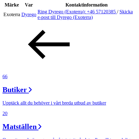
Inspiration
Märke
Var
Kontaktinformation
Ring Dyrego (Exoterra):
+46 57120385
/
Skicka
Exoterra
Dyrego
e-post
till Dyrego (Exoterra)
Sök
Öppettider
Praktisk information
66
Lediga jobb
Butiker
Magasin
Presentkort
Upptäck allt du behöver i vårt breda utbud av butiker
Min Shopping-app
20
Matställen