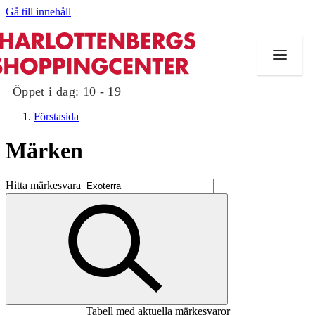
Gå till innehåll
Öppet i dag:
10 - 19
Förstasida
Märken
Butiker
Hitta märkesvara
Mat och dryck
Evenemang
Erbjudanden
Kundklubb
Tabell med aktuella märkesvaror