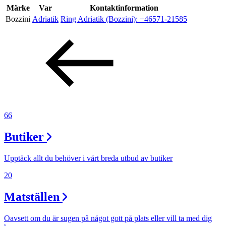
Inspiration
Märke
Var
Kontaktinformation
Bozzini
Adriatik
Ring Adriatik (Bozzini):
+46571-21585
Sök
Öppettider
Praktisk information
66
Lediga jobb
Butiker
Magasin
Upptäck allt du behöver i vårt breda utbud av butiker
Presentkort
20
Min Shopping-app
Matställen
Oavsett om du är sugen på något gott på plats eller vill ta med dig