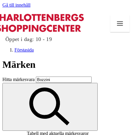
Gå till innehåll
Öppet i dag:
10 - 19
Förstasida
Märken
Butiker
Hitta märkesvara
Mat och dryck
Evenemang
Erbjudanden
Kundklubb
Tabell med aktuella märkesvaror