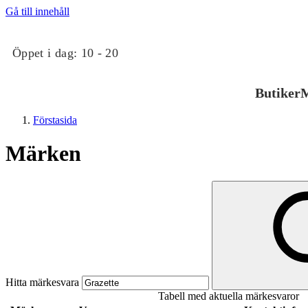
Gå till innehåll
Öppet i dag:
10 - 20
Butiker
M
Förstasida
Märken
Butiker
Mat och dryck
Hitta märkesvara
Tabell med aktuella märkesvaror