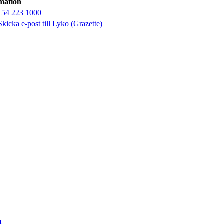
mation
 54 223 1000
Skicka e-post
till Lyko (Grazette)
m