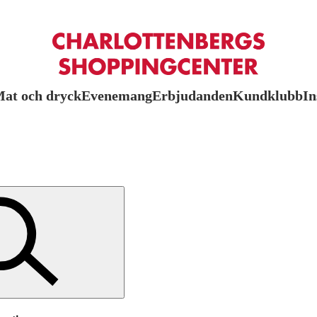
at och dryck
Evenemang
Erbjudanden
Kundklubb
In