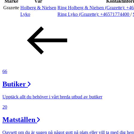
Evenemang
Märke
Var
Kontaktinfor
Grazette
Holberg & Nielsen
Ring Holberg & Nielsen (Grazette):
+46
Lyko
Ring Lyko (Grazette):
+46571774400
/
Erbjudanden
Kundklubb
Inspiration
66
Butiker
Sök
Upptäck allt du behöver i vårt breda utbud av butiker
20
Öppettider
Matställen
Praktisk information
Oavsett om du är sugen på något gott på plats eller vill ta med dig he