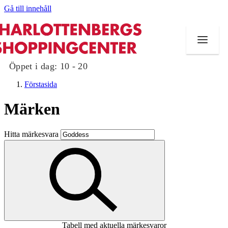
Gå till innehåll
Öppet i dag:
10 - 20
Förstasida
Märken
Butiker
Hitta märkesvara
Mat och dryck
Evenemang
Erbjudanden
Kundklubb
Tabell med aktuella märkesvaror