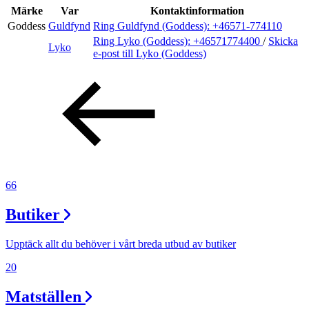
Inspiration
Märke
Var
Kontaktinformation
Goddess
Guldfynd
Ring Guldfynd (Goddess):
+46571-774110
Ring Lyko (Goddess):
+46571774400
/
Skicka
Lyko
e-post
till Lyko (Goddess)
Sök
Öppettider
Praktisk information
Lediga jobb
66
Magasin
Butiker
Presentkort
Upptäck allt du behöver i vårt breda utbud av butiker
Min Shopping-app
20
Matställen