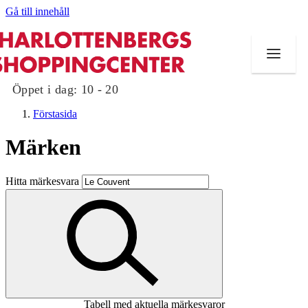
Gå till innehåll
Öppet i dag:
10 - 20
Förstasida
Märken
Butiker
Hitta märkesvara
Mat och dryck
Evenemang
Erbjudanden
Kundklubb
Tabell med aktuella märkesvaror