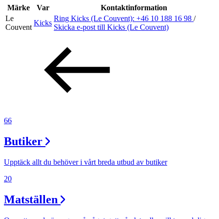
Inspiration
Märke
Var
Kontaktinformation
Le
Ring Kicks (Le Couvent):
+46 10 188 16 98
/
Kicks
Couvent
Skicka e-post
till Kicks (Le Couvent)
Sök
Öppettider
Praktisk information
66
Lediga jobb
Butiker
Magasin
Presentkort
Upptäck allt du behöver i vårt breda utbud av butiker
Min Shopping-app
20
Matställen