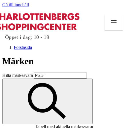
Gå till innehåll
Öppet i dag:
10 - 19
Förstasida
Märken
Butiker
Hitta märkesvara
Mat och dryck
Evenemang
Erbjudanden
Kundklubb
Tabell med aktuella märkesvaror