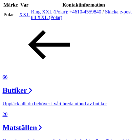
Inspiration
Märke
Var
Kontaktinformation
Ring XXL (Polar):
+4610-4559840
/
Skicka e-post
Polar
XXL
till XXL (Polar)
Sök
Öppettider
Praktisk information
66
Lediga jobb
Butiker
Magasin
Presentkort
Upptäck allt du behöver i vårt breda utbud av butiker
Min Shopping-app
20
Matställen