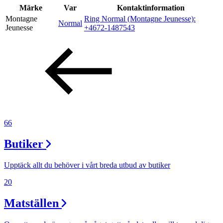
Inspiration
Märke
Var
Kontaktinformation
Montagne
Ring Normal (Montagne Jeunesse):
Normal
Jeunesse
+4672-1487543
Sök
Öppettider
Praktisk information
66
Lediga jobb
Butiker
Magasin
Presentkort
Upptäck allt du behöver i vårt breda utbud av butiker
Min Shopping-app
20
Matställen