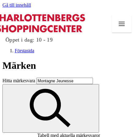
Gå till innehåll
Öppet i dag:
10 - 19
Förstasida
Märken
Butiker
Hitta märkesvara
Mat och dryck
Evenemang
Erbjudanden
Kundklubb
Tabell med aktuella märkesvaror