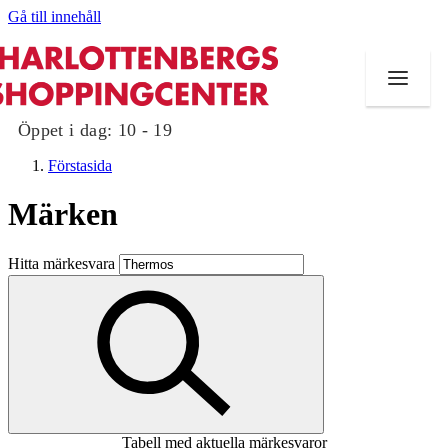
Gå till innehåll
Öppet i dag:
10 - 19
Förstasida
Märken
Butiker
Hitta märkesvara
Mat och dryck
Evenemang
Erbjudanden
Kundklubb
Tabell med aktuella märkesvaror