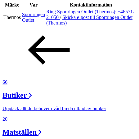
Inspiration
Märke
Var
Kontaktinformation
Ring Sportringen Outlet (Thermos):
+46571-
Sportringen
Thermos
21050
/
Skicka e-post
till Sportringen Outlet
Outlet
(Thermos)
Sök
Öppettider
Praktisk information
Lediga jobb
66
Magasin
Butiker
Presentkort
Upptäck allt du behöver i vårt breda utbud av butiker
Min Shopping-app
20
Matställen