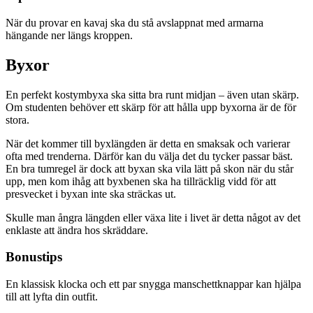
När du provar en kavaj ska du stå avslappnat med armarna
hängande ner längs kroppen.
Byxor
En perfekt kostymbyxa ska sitta bra runt midjan – även utan skärp.
Om studenten behöver ett skärp för att hålla upp byxorna är de för
stora.
När det kommer till byxlängden är detta en smaksak och varierar
ofta med trenderna. Därför kan du välja det du tycker passar bäst.
En bra tumregel är dock att byxan ska vila lätt på skon när du står
upp, men kom ihåg att byxbenen ska ha tillräcklig vidd för att
presvecket i byxan inte ska sträckas ut.
Skulle man ångra längden eller växa lite i livet är detta något av det
enklaste att ändra hos skräddare.
Bonustips
En klassisk klocka och ett par snygga manschettknappar kan hjälpa
till att lyfta din outfit.