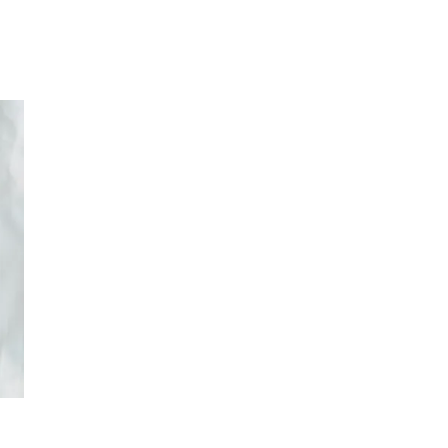
Inspiration
Sök
Öppettider
Praktisk information
Lediga jobb
Magasin
Presentkort
Min Shopping-app