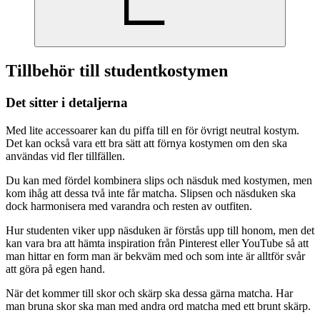
Tillbehör till studentkostymen
Det sitter i detaljerna
Med lite accessoarer kan du piffa till en för övrigt neutral kostym.
Det kan också vara ett bra sätt att förnya kostymen om den ska
användas vid fler tillfällen.
Du kan med fördel kombinera slips och näsduk med kostymen, men
kom ihåg att dessa två inte får matcha. Slipsen och näsduken ska
dock harmonisera med varandra och resten av outfiten.
Hur studenten viker upp näsduken är förstås upp till honom, men det
kan vara bra att hämta inspiration från Pinterest eller YouTube så att
man hittar en form man är bekväm med och som inte är alltför svår
att göra på egen hand.
När det kommer till skor och skärp ska dessa gärna matcha. Har
man bruna skor ska man med andra ord matcha med ett brunt skärp.