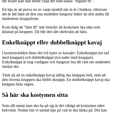
lite lösare kan han hellre välja det som kallas ”regular fit”.
Ett tips är att prova en av varje modell när ni är i butiken, eftersom
det är lätt hänt att den ena modellen fungerar bättre än den andra till
studentens kroppsform.
Kom ihåg att ”slim fit” inte betyder att kostymen ska sitta som
klistrad på kroppen. Då blir den lätt obekväm att bära.
Enkelknäppt eller dubbelknäppt kavaj
I kostymvärlden finns det två typer av kavajer: Enkelknäppt (en rad
med knappar) och dubbelknäppt (två rader med knappar).
Enkelknäppt är nog vanligast och fungerar bra till väst om studenten
önskar det.
Tänk på att en enkelknäppt kavaj aldrig ska knäppas helt, utan att
den översta knappen ska förbli oknäppt. En dubbelknäppt kavaj ska
knäppas hela vägen.
Så här ska kostymen sitta
Som allt annat man ska ha på sig är det viktigt att kostymen sitter
bekvämt. Nedan har vi samlat tips på vad ni ska tänka på. Det kan