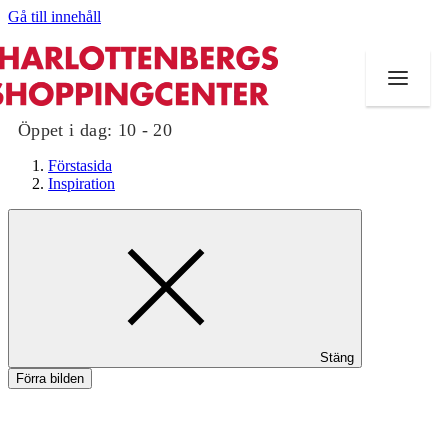
Gå till innehåll
Öppet i dag:
10 - 20
Förstasida
Inspiration
Butiker
Mat och dryck
Evenemang
Stäng
Erbjudanden
Förra bilden
Kundklubb