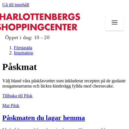
Gå till innehåll
Öppet i dag:
10 - 20
Förstasida
Inspiration
Påskmat
Butiker
Välj bland våra påskfavoriter som inkluderar recepten på de godaste
Mat och dryck
nougatsnurrarna och läckra kinderägg fyllda med cheesecake.
Tillbaka till Påsk
Evenemang
Mat
Påsk
Erbjudanden
Påskmaten du lagar hemma
Kundklubb