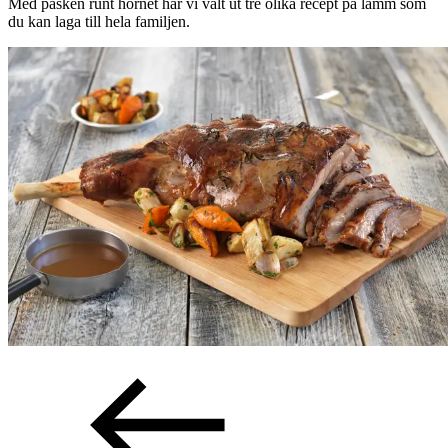
Med påsken runt hörnet har vi valt ut tre olika recept på lamm som
Inspiration
du kan laga till hela familjen.
Sök
Öppettider
Praktisk information
Lediga jobb
Magasin
Presentkort
Min Shopping-app