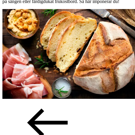
på sängen eller färdigdukat frukostbord. Så här imponerar du!