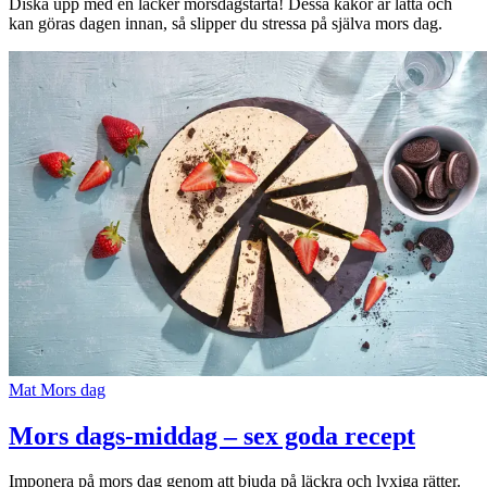
Diska upp med en läcker morsdagstårta! Dessa kakor är lätta och
Inspiration
kan göras dagen innan, så slipper du stressa på själva mors dag.
Sök
Öppettider
Praktisk information
Lediga jobb
Magasin
Presentkort
Mat
Mors dag
Min Shopping-app
Mors dags-middag – sex goda recept
Imponera på mors dag genom att bjuda på läckra och lyxiga rätter.