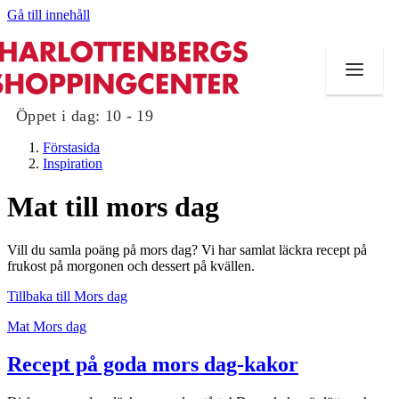
Gå till innehåll
Öppet i dag:
10 - 19
Förstasida
Inspiration
Mat till mors dag
Butiker
Vill du samla poäng på mors dag? Vi har samlat läckra recept på
Mat och dryck
frukost på morgonen och dessert på kvällen.
Tillbaka till Mors dag
Evenemang
Mat
Mors dag
Erbjudanden
Recept på goda mors dag-kakor
Kundklubb