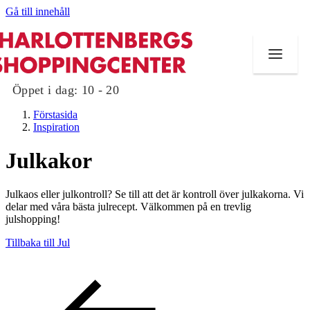
Gå till innehåll
Öppet i dag:
10 - 20
Förstasida
Inspiration
Julkakor
Butiker
Julkaos eller julkontroll? Se till att det är kontroll över julkakorna. Vi
Mat och dryck
delar med våra bästa julrecept. Välkommen på en trevlig
julshopping!
Evenemang
Tillbaka till Jul
Erbjudanden
Kundklubb