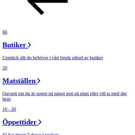
Inspiration
Sök
66
Butiker
Öppettider
Upptäck allt du behöver i vårt breda utbud av butiker
Praktisk information
20
Lediga jobb
Matställen
Magasin
Oavsett om du är sugen på något gott på plats eller vill ta med dig
Presentkort
hem
10 - 20
Min Shopping-app
Öppettider
Vi har öppet 7 dagar i veckan