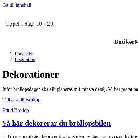
Gå till innehåll
Öppet i dag:
10 - 20
Butiker
M
Förstasida
Inspiration
Dekorationer
Inför bröllopsdagen ska allt planeras in i minsta detalj. Vi har pratat 
Butiker
Tillbaka till Bröllop
Fritid
Bröllop
Mat och dryck
Så här dekorerar du bröllopsbilen
Till den stora dagen behöver bröllopsbilen pyntas – och vi ger dig tips