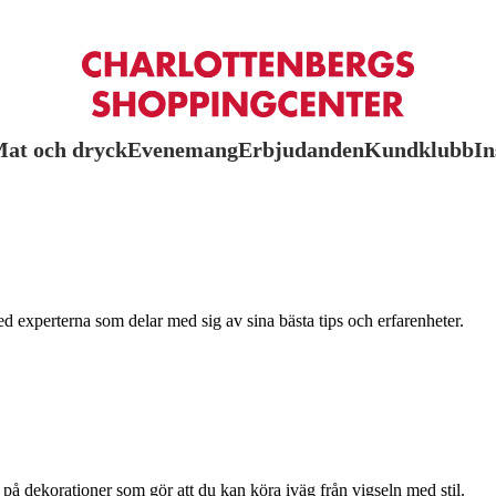
at och dryck
Evenemang
Erbjudanden
Kundklubb
In
med experterna som delar med sig av sina bästa tips och erfarenheter.
 på dekorationer som gör att du kan köra iväg från vigseln med stil.