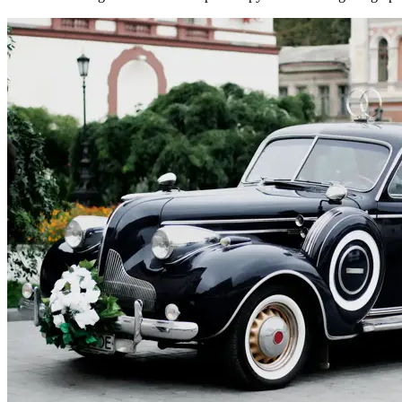
Evenemang
Erbjudanden
Kundklubb
Inspiration
Sök
Öppettider
Praktisk information