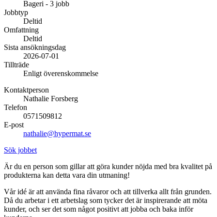
Bageri - 3 jobb
Inspiration
Jobbtyp
Deltid
Omfattning
Deltid
Sök
Sista ansökningsdag
2026-07-01
Tillträde
Enligt överenskommelse
Öppettider
Kontaktperson
Nathalie Forsberg
Praktisk information
Telefon
0571509812
Lediga jobb
E-post
nathalie@hypermat.se
Magasin
Sök jobbet
Presentkort
Är du en person som gillar att göra kunder nöjda med bra kvalitet på
produkterna kan detta vara din utmaning!
Min Shopping-app
Vår idé är att använda fina råvaror och att tillverka allt från grunden.
Då du arbetar i ett arbetslag som tycker det är inspirerande att möta
kunder, och ser det som något positivt att jobba och baka inför