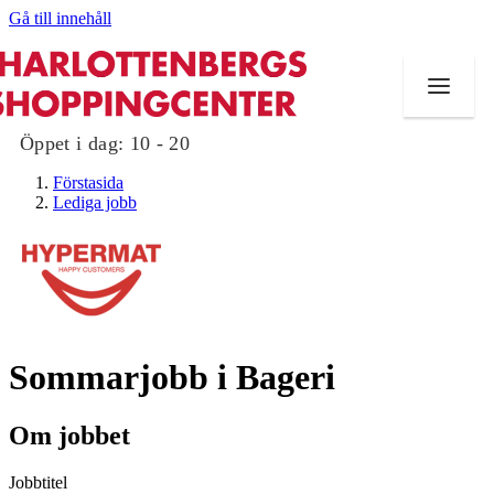
Gå till innehåll
Öppet i dag:
10 - 20
Förstasida
Lediga jobb
Butiker
Mat och dryck
Sommarjobb i Bageri
Evenemang
Erbjudanden
Om jobbet
Kundklubb
Jobbtitel