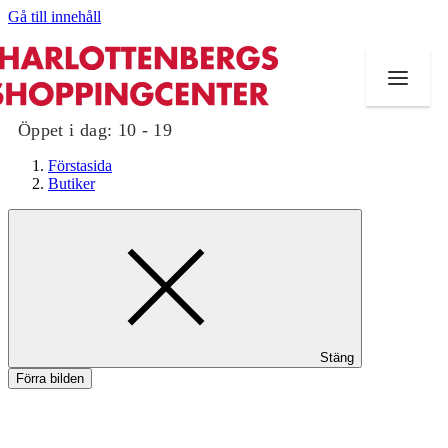
Gå till innehåll
Öppet i dag:
10 - 19
Förstasida
Butiker
Butiker
Mat och dryck
Evenemang
Stäng
Erbjudanden
Förra bilden
Kundklubb