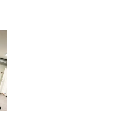
Inspiration
Sök
Öppettider
Praktisk information
Lediga jobb
Magasin
Presentkort
Min Shopping-app