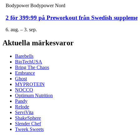
Bodypower
Bodypower Nord
2 för 399:99 på Preworkout från Swedish supplemen
6. aug. – 3. sep.
Aktuella märkesvaror
Barebells
BioTechUSA
Bring The Chaos
Embrance
Ghost
MYPROTEIN
NOCCO
Optimum Nutrition
Pandy
Relode
ServiVita
ShakeSphere
Slender Chef
Tweek Sweets