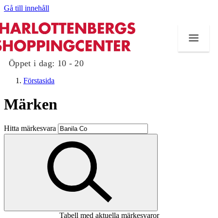
Gå till innehåll
Öppet i dag:
10 - 20
Förstasida
Märken
Butiker
Hitta märkesvara
Mat och dryck
Evenemang
Erbjudanden
Kundklubb
Tabell med aktuella märkesvaror