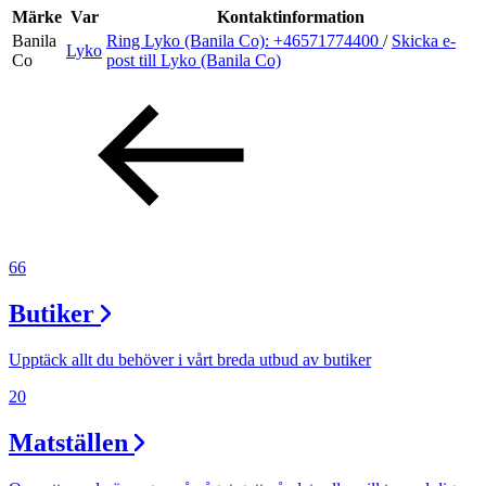
Inspiration
Märke
Var
Kontaktinformation
Banila
Ring Lyko (Banila Co):
+46571774400
/
Skicka e-
Lyko
Co
post
till Lyko (Banila Co)
Sök
Öppettider
Praktisk information
66
Lediga jobb
Butiker
Magasin
Presentkort
Upptäck allt du behöver i vårt breda utbud av butiker
Min Shopping-app
20
Matställen