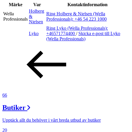
Inspiration
Märke
Var
Kontaktinformation
Holberg
Wella
Ring Holberg & Nielsen (Wella
&
Professionals
Professionals):
+46 54 223 1000
Nielsen
Sök
Ring Lyko (Wella Professionals):
Lyko
+46571774400
/
Skicka e-post
till Lyko
(Wella Professionals)
Öppettider
Praktisk information
Lediga jobb
Magasin
66
Presentkort
Butiker
Min Shopping-app
Upptäck allt du behöver i vårt breda utbud av butiker
20