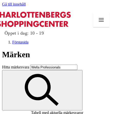
Gå till innehåll
Öppet i dag:
10 - 19
Förstasida
Märken
Butiker
Hitta märkesvara
Mat och dryck
Evenemang
Erbjudanden
Kundklubb
Tabell med aktuella märkesvaror