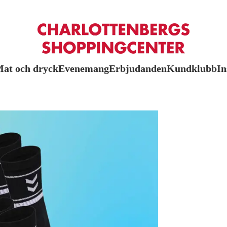
at och dryck
Evenemang
Erbjudanden
Kundklubb
In