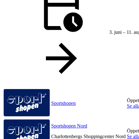
Lediga jobb
Magasin
Presentkort
3. juni – 11. au
Min Shopping-app
Öppet
Sportshopen
Se all
Sportshopen Nord
Öppet
Charlottenbergs Shoppingcenter Nord
Se all