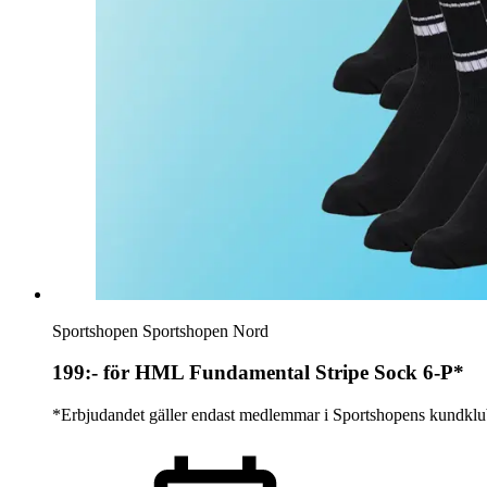
Evenemang
Erbjudanden
Kundklubb
Inspiration
Sök
Sportshopen
Sportshopen Nord
199:- för HML Fundamental Stripe Sock 6-P*
*Erbjudandet gäller endast medlemmar i Sportshopens kundklubb.
Öppettider
Praktisk information