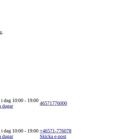
g.
 i dag 10:00 - 19:00
46571776000
a dagar
 i dag 10:00 - 19:00
+46571-776078
a dagar
Skicka e-post